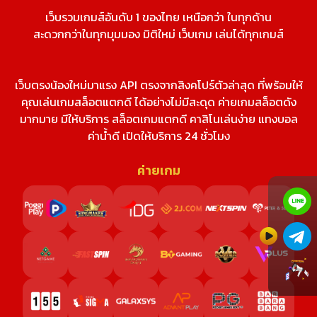
เว็บรวมเกมส์อันดับ 1 ของไทย เหนือกว่า ในทุกด้าน
สะดวกกว่าในทุกมุมมอง มิติใหม่ เว็บเกม เล่นได้ทุกเกมส์
เว็บตรงน้องใหม่มาแรง API ตรงจากสิงคโปร์ตัวล่าสุด ที่พร้อมให้
คุณเล่นเกมสล็อตแตกดี ได้อย่างไม่มีสะดุด ค่ายเกมสล็อตดัง
มากมาย มีให้บริการ สล็อตเกมแตกดี คาสิโนเล่นง่าย แทงบอล
ค่าน้ำดี เปิดให้บริการ 24 ชั่วโมง
ค่ายเกม