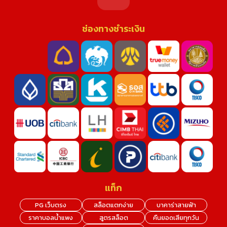
ช่องทางชำระเงิน
แท็ก
PG เว็บตรง
สล็อตแตกง่าย
บาคาร่าสายฟ้า
ราคาบอลน้ำแพง
สูตรสล็อต
คืนยอดเสียทุกวัน