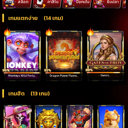
สล็อต
คาสิโน
ป๊อกเด้ง
ยิงปลา
เกมแตกง่าย
(14 เกม)
88%
96%
92%
Gemix...
Monkeys Wild Party...
Dragon Power Flame...
เกมฮิต
(13 เกม)