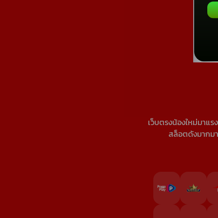
เว็บตรงน้องใหม่มาแรง
สล็อตดังมากมาย