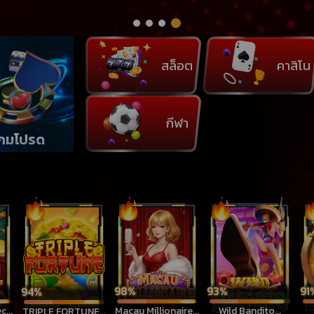
สล็อต
คาสิโน
กีฬา
กมโปรด
91
98%
93%
94%
...
Macau Millionaire...
Wild Bandito...
TRIPLE FORTUNE...