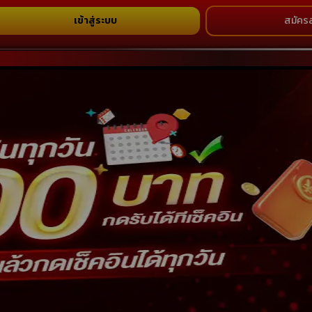
เข้าสู่ระบบ
สมัคร