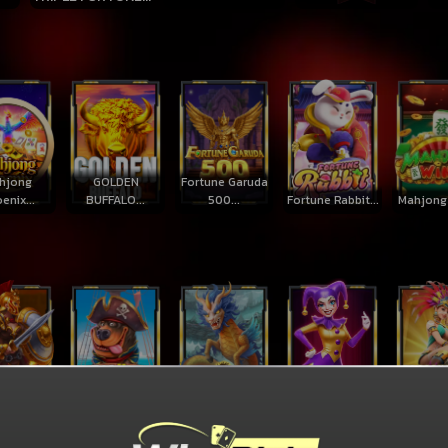
hjong
GOLDEN
Fortune Garuda
enix...
BUFFALO...
Mahjong 
500...
Fortune Rabbit...